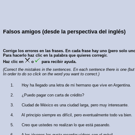
Falsos amigos (desde la perspectiva del inglés)
Corrige los errores en las frases. En cada frase hay uno (pero solo uno
Para hacerlo haz clic en la palabra que quieres corregir.
Haz clic en
o
para recibir ayuda.
(Correct the mistakes in the sentences. En each sentence there is one (but
In order to do so click on the word you want to correct.)
Hoy
ha llegado
una
letra
de
mi
hermano
que
vive
en
Argentina
.
¿
Puedo
pagar
con
carta
de
crédito
?
Ciudad de México
es
una
ciudad
larga
,
pero
muy
interesante
.
Al principio
siempre
es
difícil
,
pero
eventualmente
todo
va
bien
.
Creo
que
ustedes
no
realizan
lo que
está
pasando
.
A
los
jóvenes
les
gusta
recordar
vídeos
con
el
móvil
.