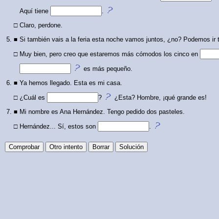
Aquí tiene
.
□
Claro, perdone.
5.
■
Si también vais a la feria esta noche vamos juntos, ¿no? Podemos ir 
□
Muy bien, pero creo que estaremos más cómodos los cinco en
es más pequeño.
6.
■
Ya hemos llegado. Esta es mi casa.
□
¿Cuál es
?
¿Esta? Hombre, ¡qué grande es!
7.
■
Mi nombre es Ana Hernández. Tengo pedido dos pasteles.
□
Hernández... Sí, estos son
.