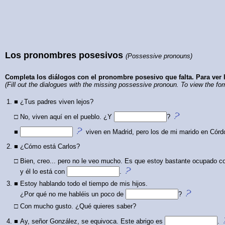
Los pronombres posesivos
(Possessive pronouns)
Completa los diálogos con el pronombre posesivo que falta. Para ver l
(Fill out the dialogues with the missing possessive pronoun. To view the fo
1.
■
¿Tus padres viven lejos?
□
No, viven aquí en el pueblo. ¿Y
?
■
viven en Madrid, pero los de mi marido en Córd
2.
■
¿Cómo está Carlos?
□
Bien, creo... pero no le veo mucho. Es que estoy bastante ocupado con
y él lo está con
.
3.
■
Estoy hablando todo el tiempo de mis hijos.
¿Por qué no me habléis un poco de
?
□
Con mucho gusto. ¿Qué quieres saber?
4.
■
Ay, señor González, se equivoca. Este abrigo es
.