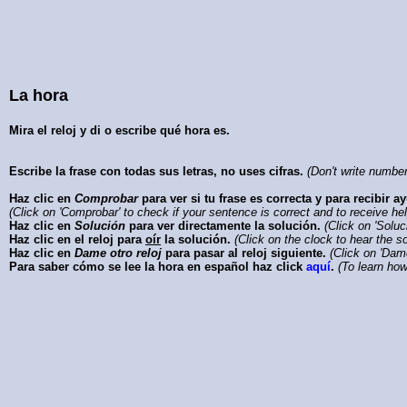
La hora
Mira el reloj y di o escribe qué hora es.
Escribe la frase con todas sus letras, no uses cifras.
(Don't write numbers
Haz clic en
Comprobar
para ver si tu frase es correcta y para recibir a
(Click on 'Comprobar' to check if your sentence is correct and to receive help 
Haz clic en
Solución
para ver directamente la solución.
(Click on 'Soluc
Haz clic en el reloj para
oír
la solución.
(Click on the clock to hear the so
Haz clic en
Dame otro reloj
para pasar al reloj siguiente.
(Click on 'Dame
Para saber cómo se lee la hora en español haz click
aquí
.
(To learn how