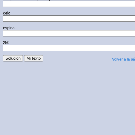
celo
espina
250
Volver a la p