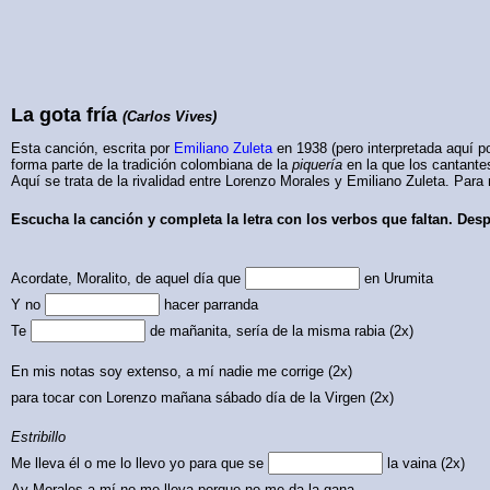
La gota fría
(Carlos Vives)
Esta canción, escrita por
Emiliano Zuleta
en 1938 (pero interpretada aquí p
forma parte de la tradición colombiana de la
piquería
en la que los cantante
Aquí se trata de la rivalidad entre Lorenzo Morales y Emiliano Zuleta. Para
Escucha la canción y completa la letra con los verbos que faltan. Des
Acordate, Moralito, de aquel día que
en Urumita
Y no
hacer parranda
Te
de mañanita, sería de la misma rabia (2x)
En mis notas soy extenso, a mí nadie me corrige (2x)
para tocar con Lorenzo mañana sábado día de la Virgen (2x)
Estribillo
Me lleva él o me lo llevo yo para que se
la vaina (2x)
Ay Morales a mí no me lleva porque no me da la gana