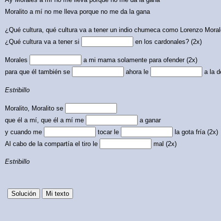
Moralito a mí no me lleva porque no me da la gana
¿Qué cultura, qué cultura va a tener un indio chumeca como Lorenzo Mora
¿Qué cultura va a tener si
en los cardonales? (2x)
Morales
a mi mama solamente para ofender (2x)
para que él también se
ahora le
a la d
Estribillo
Moralito, Moralito se
que él a mí, que él a mí me
a ganar
y cuando me
tocar le
la gota fría (2x)
Al cabo de la compartía el tiro le
mal (2x)
Estribillo