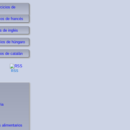
rcicios de
ios de francés
s de inglés
cios de húngaro
ios de catalán
RSS
ia
s alimentarios